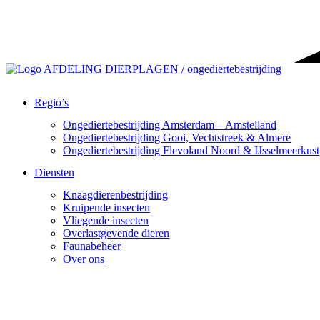
Ga
naar
de
inhoud
Regio’s
Ongediertebestrijding Amsterdam – Amstelland
Ongediertebestrijding Gooi, Vechtstreek & Almere
Ongediertebestrijding Flevoland Noord & IJsselmeerkust
Diensten
Knaagdierenbestrijding
Kruipende insecten
Vliegende insecten
Overlastgevende dieren
Faunabeheer
Over ons