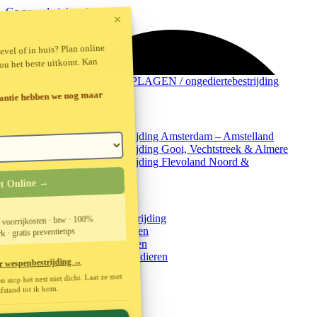
Ga naar de inhoud
×
?
gevel of in huis? Plan online
jou het beste uitkomt. Kan
antie hebben we nog maar
Regio’s
Ongediertebestrijding Amsterdam – Amstelland
Ongediertebestrijding Gooi, Vechtstreek & Almere
Ongediertebestrijding Flevoland Noord &
IJsselmeerkust
ct Online →
Diensten
Knaagdierenbestrijding
· voorrijkosten · btw · 100%
Kruipende insecten
 · gratis preventietips
Vliegende insecten
Overlastgevende dieren
er wespenbestrijding →
Faunabeheer
n stop het nest niet dicht. Laat ze met
Over ons
fstand tot ik kom.