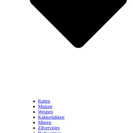
info@afdelingdierplagen.nl
X (Twitter)
Ratten
Muizen
Wespen
Kakkerlakken
Mieren
Zilvervisjes