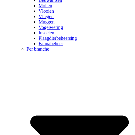
Bedwantsen
Mollen
Vlooien
Vliegen
Muggen
Vogelwering
LinkedIn
Insecten
Plaagdierbeheersing
Faunabeheer
Per branche