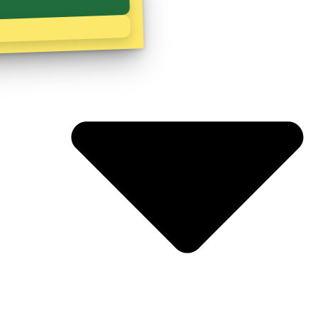
Zoeken
Korenmaaier 3 Biddinghuizen