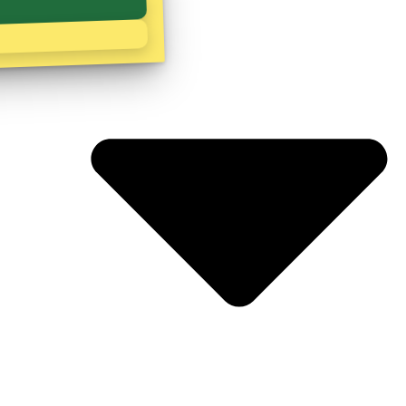
Zoeken
Korenmaaier 3 Biddinghuizen