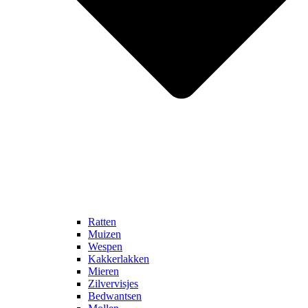
info@afdelingdierplagen.nl
X (Twitter)
Ratten
Muizen
Wespen
Kakkerlakken
Mieren
Zilvervisjes
Bedwantsen