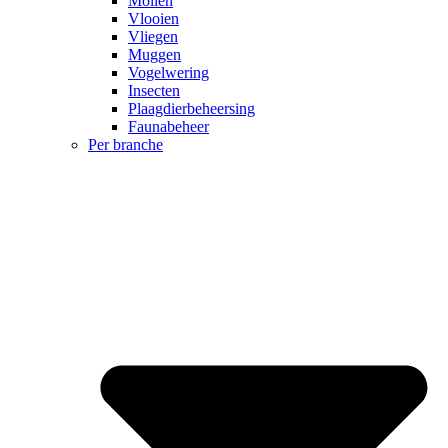
Mollen
Vlooien
Vliegen
Muggen
Vogelwering
LinkedIn
Insecten
Plaagdierbeheersing
Faunabeheer
Per branche